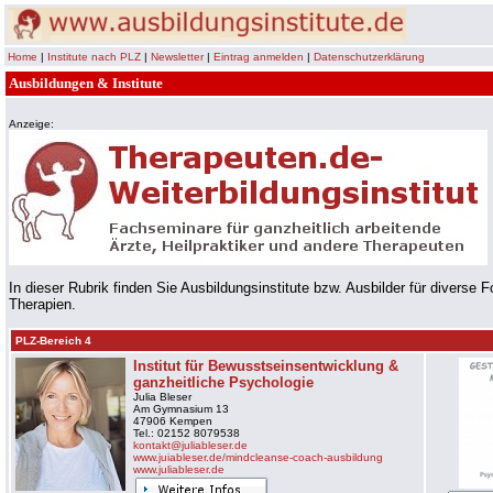
Home
|
Institute nach PLZ
|
Newsletter
|
Eintrag anmelden
|
Datenschutzerklärung
Ausbildungen & Institu
Anzeige:
In dieser Rubrik finden Sie Ausbildungsinstitute bzw. Ausbilder für diverse F
Therapien.
PLZ-Bereich 4
Institut für Bewusstseins
entwicklung &
ganzheitliche Psychologie
Julia Bleser
Am Gymnasium 13
47906 Kempen
Tel.: 02152 8079538
kontakt@juliableser.de
www.juiableser.de/mindcleanse-coach-ausbildung
www.juliableser.de