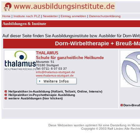
Home
|
Institute nach PLZ
|
Newsletter
|
Eintrag anmelden
|
Datenschutzerklärung
Ausbildungen & Institu
Auf dieser Seite finden Sie Ausbildungsinstitute bzw. Ausbilder für Dorn-W
Dorn-Wirbeltherapie + Breuß-M
THALAMUS
Schule für ganzheitliche Heilkunde
Mozartstr. 51
70180 Stuttgart
Tel: 0711- 6 07 03 37
info@thalamus-stuttgart.de
www.thalamus-stuttgart.de
Heilpraktiker:in-Ausbildung (Vollzeit, Teilzeit, Online, Intensiv)
Heilpraktiker:in-Psychotherapie Ausbildung
weitere Ausbildungen (hier klicken)
Dorn-Breu
Diese Webseiten wurden optimiert für eine Darstellung im Micro
Copyright © 2003 Ralf Lieder. Alle Recht