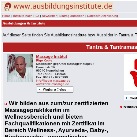
Home
|
Institute nach PLZ
|
Newsletter
|
Eintrag anmelden
|
Datenschutzerklärung
Ausbildungen & Institu
Auf dieser Seite finden Sie Ausbildungsinstitute bzw. Ausbilder in Tantra &
.
Tantra & Tantrama
Massage Institut
Rigo Koble
Medizinisch geprüfter Massagetherapeut
Dunantstr. 26
66540 Neunkirchen
Tel.: 06821 - 149546
Fax: 06821 - 9725990
info@koble-massage.de
www.koble-massage.de
Wir bilden aus zum/zur zertifizierten
zertifiz
Massagepraktiker/in im
Wellnessbereich und bieten
Fachqualifikationen mit Zertifikat im
Bereich Wellness-, Ayurveda-, Baby-,
Bindegewebs-, energetischer